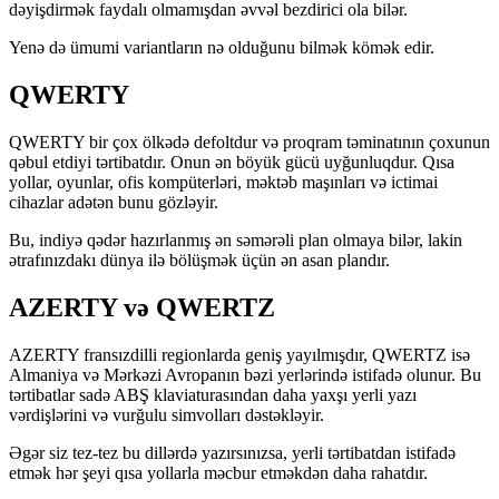
dəyişdirmək faydalı olmamışdan əvvəl bezdirici ola bilər.
Yenə də ümumi variantların nə olduğunu bilmək kömək edir.
QWERTY
QWERTY bir çox ölkədə defoltdur və proqram təminatının çoxunun
qəbul etdiyi tərtibatdır. Onun ən böyük gücü uyğunluqdur. Qısa
yollar, oyunlar, ofis kompüterləri, məktəb maşınları və ictimai
cihazlar adətən bunu gözləyir.
Bu, indiyə qədər hazırlanmış ən səmərəli plan olmaya bilər, lakin
ətrafınızdakı dünya ilə bölüşmək üçün ən asan plandır.
AZERTY və QWERTZ
AZERTY fransızdilli regionlarda geniş yayılmışdır, QWERTZ isə
Almaniya və Mərkəzi Avropanın bəzi yerlərində istifadə olunur. Bu
tərtibatlar sadə ABŞ klaviaturasından daha yaxşı yerli yazı
vərdişlərini və vurğulu simvolları dəstəkləyir.
Əgər siz tez-tez bu dillərdə yazırsınızsa, yerli tərtibatdan istifadə
etmək hər şeyi qısa yollarla məcbur etməkdən daha rahatdır.