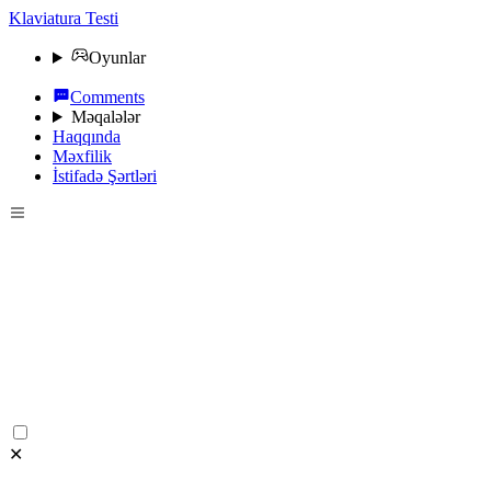
Klaviatura Testi
Oyunlar
Comments
Məqalələr
Haqqında
Məxfilik
İstifadə Şərtləri
✕