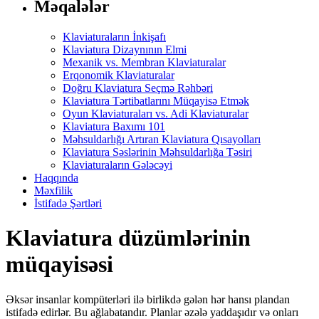
Məqalələr
Klaviaturaların İnkişafı
Klaviatura Dizaynının Elmi
Mexanik vs. Membran Klaviaturalar
Erqonomik Klaviaturalar
Doğru Klaviatura Seçmə Rəhbəri
Klaviatura Tərtibatlarını Müqayisə Etmək
Oyun Klaviaturaları vs. Adi Klaviaturalar
Klaviatura Baxımı 101
Məhsuldarlığı Artıran Klaviatura Qısayolları
Klaviatura Səslərinin Məhsuldarlığa Təsiri
Klaviaturaların Gələcəyi
Haqqında
Məxfilik
İstifadə Şərtləri
Klaviatura düzümlərinin
müqayisəsi
Əksər insanlar kompüterləri ilə birlikdə gələn hər hansı plandan
istifadə edirlər. Bu ağlabatandır. Planlar əzələ yaddaşıdır və onları