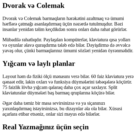
Dvorak və Colemak
Dvorak və Colemak barmaqların hərəkətini azaltmaq və ümumi
hərflərə çatmağı asanlaşdırmaq üçün nəzərdə tutulmuşdur. Bəzi
insanlar yenidən təlim keçdikdən sonra onları daha rahat görürlər.
Mübadilə rahatlıqdır. Paylaşılan kompüterlər, klaviatura qısa yolları
və oyunlar əlavə quraşdırma tələb edə bilər. Dəyişdirmə də əvvəlcə
yavaş olur, çünki barmaqlarınız ümumi sözləri yenidən öyrənməlidir.
Yığcam və laylı planlar
Layout həm də fiziki ölçü mənasını verə bilər. 60 faiz klaviatura yerə
qənaət edir, lakin oxları və funksiya düymələrini təbəqələrə köçürür.
75 faizlik lövhə yığcam qalaraq daha çox açar saxlayır. Split
klaviaturalar düymələri baş barmaq qruplarına köçürə bilər.
Əgər daha təmiz bir masa sevirsinizsə və ya siçanınızı
yaxınlaşdırmaq istəyirsinizsə, bu dizaynlar əla ola bilər. Xüsusi
açarlara etibar etsəniz, onlar sizi məyus edə bilərlər.
Real Yazmağınız üçün seçin