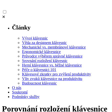
✕
Články
Vývoj klávesnic
Věda za designem klávesnic
Mechanické vs. membránové klávesnice
Ergonomické klávesnice
Průvodce výběrem správné klávesnice
Srovnání rozložení klávesnic
Herní klávesnice vs. běžné klávesnice
Péče o klávesnici 101
Klávesové zkratky pro zvýšení produktivity
Vliv zvuků klávesnice na produktivitu
Budoucnost klávesnic
O nás
Soukromí
Podmínky služby
Porovnání rozložení klávesnice