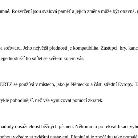
zumné. Rozvržení jsou svalová paměť a jejich změna může být otravná, 
waru. Jeho největší předností je kompatibilita. Zástupci, hry, kancelá
nejjednodušší ho sdílet se světem kolem vás.
 se používá v místech, jako je Německo a části střední Evropy. Tato
bvykle pohodlnější, než vše vynucovat pomocí zkratek.
adnily dosažitelnost běžných písmen. Někomu to po rekvalifikaci vyho
ohou vyžadovat zvláštní nastavení. Přepínání je zpočátku také pomalé, 