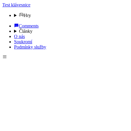
Test klávesnice
Hry
Comments
Články
O nás
Soukromí
Podmínky služby