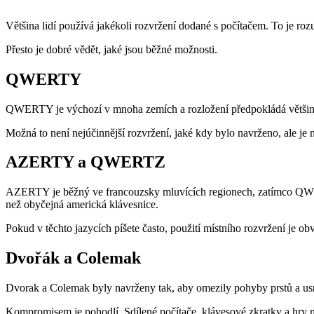
Většina lidí používá jakékoli rozvržení dodané s počítačem. To je ro
Přesto je dobré vědět, jaké jsou běžné možnosti.
QWERTY
QWERTY je výchozí v mnoha zemích a rozložení předpokládá většina soft
Možná to není nejúčinnější rozvržení, jaké kdy bylo navrženo, ale je 
AZERTY a QWERTZ
AZERTY je běžný ve francouzsky mluvících regionech, zatímco QWERTZ
než obyčejná americká klávesnice.
Pokud v těchto jazycích píšete často, použití místního rozvržení je o
Dvořák a Colemak
Dvorak a Colemak byly navrženy tak, aby omezily pohyby prstů a usn
Kompromisem je pohodlí. Sdílené počítače, klávesové zkratky a hry m