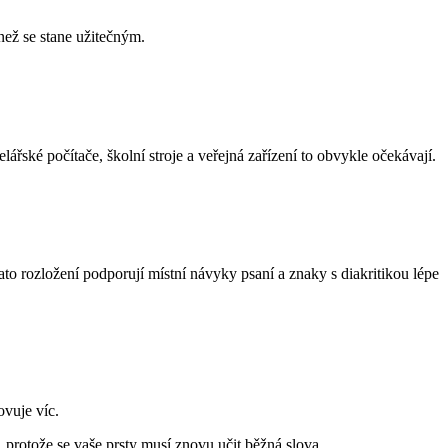
než se stane užitečným.
řské počítače, školní stroje a veřejná zařízení to obvykle očekávají.
 rozložení podporují místní návyky psaní a znaky s diakritikou lépe
vuje víc.
protože se vaše prsty musí znovu učit běžná slova.