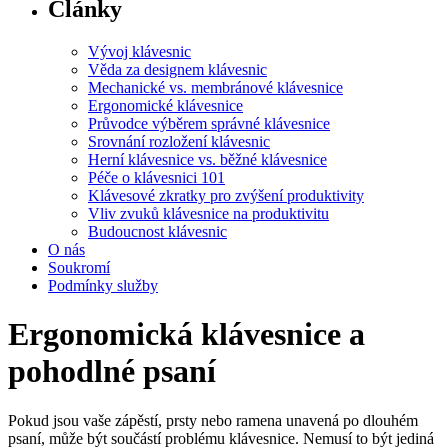
Články
Vývoj klávesnic
Věda za designem klávesnic
Mechanické vs. membránové klávesnice
Ergonomické klávesnice
Průvodce výběrem správné klávesnice
Srovnání rozložení klávesnic
Herní klávesnice vs. běžné klávesnice
Péče o klávesnici 101
Klávesové zkratky pro zvýšení produktivity
Vliv zvuků klávesnice na produktivitu
Budoucnost klávesnic
O nás
Soukromí
Podmínky služby
Ergonomická klávesnice a
pohodlné psaní
Pokud jsou vaše zápěstí, prsty nebo ramena unavená po dlouhém
psaní, může být součástí problému klávesnice. Nemusí to být jediná