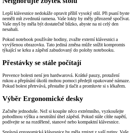
Neignorujte zbytek stolu
Lepší klávesnice nedokáže opravit příliš vysoký stůl. Při psaní byste
neměli mít zvednutá ramena. Vaše lokty by měly přirozeně spočívat.
Vaše myš by měla být dostatečně blízko, abyste na ni celý den
nesahali.
Pokud notebook používáte hodiny, zvažte externí klávesnici a
vyvýšenou obrazovku. Tato jediná změna může snížit kompromis
týkající se krku a zápěstí zabudovaný do polohy notebooku.
Přestávky se stále počítají
Prevence bolesti není jen hardwarová. Krátké pauzy, protažení
rukou a přepínání úkolů mohou pomoci předejít opakované námaze.
Pokud bolest přetrvává, přestaňte ji tlačit a promluvte si s lékařem.
Výběr Ergonomické desky
Začněte jednoduše. Než si koupíte něco extrémního, vyzkoušejte
pohodlnou výšku a neutrální úhel zápěstí. Pokud stále cítíte napětí,
podívejte se na rozdělené, stanové nebo kompaktní klávesnice.
Správná ergonomická klávesnice by měla zmizet z vaší rutiny. Vaše