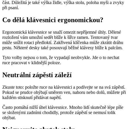
část. Důležitá je také výška židle, výška stolu, poloha myši a zvyky
při psaní.
Co dělá klávesnici ergonomickou?
Ergonomická klávesnice se snaží omezit nepříjemné úhly. Dělené
rozložení vám umožní sedět blíže k šířce ramen. Tentovaný tvar
může snížit rotaci předloktí. Zakřivená klíčenka může zkrátit dráhu
prstu. Některé desky také posouvají běžné klávesy blíže k palcům.
Tyto volby nejsou o tom, že vypadají neobvykle. Jde o to nechat
ruce pracovat v klidnější poloze.
Neutrální zápěstí záleží
Zkuste toto: položte ruce na klávesnici a podívejte se na svá zápěstí.
Pokud se prudce ohýbají směrem ven, nahoru nebo dolů, můžete při
každém stisknutí přidávat napětí.
Často pomáhá nižší úhel klávesnice. Mnoho lidí skutečně lépe píše
se složenými zadními chodidly, protože zápěstí se nemusí tolik
ohýbat.