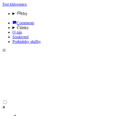
Test klávesnice
Hry
Comments
Články
O nás
Soukromí
Podmínky služby
✕