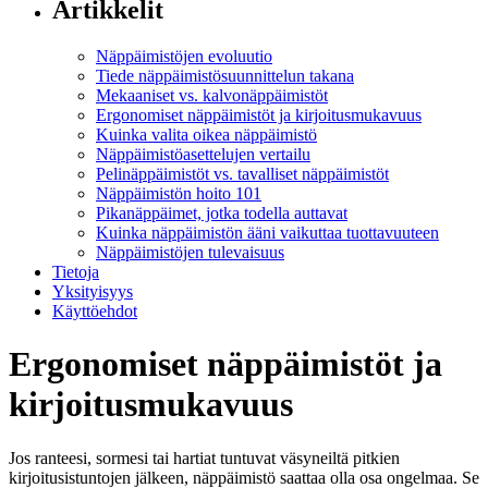
Artikkelit
Näppäimistöjen evoluutio
Tiede näppäimistösuunnittelun takana
Mekaaniset vs. kalvonäppäimistöt
Ergonomiset näppäimistöt ja kirjoitusmukavuus
Kuinka valita oikea näppäimistö
Näppäimistöasettelujen vertailu
Pelinäppäimistöt vs. tavalliset näppäimistöt
Näppäimistön hoito 101
Pikanäppäimet, jotka todella auttavat
Kuinka näppäimistön ääni vaikuttaa tuottavuuteen
Näppäimistöjen tulevaisuus
Tietoja
Yksityisyys
Käyttöehdot
Ergonomiset näppäimistöt ja
kirjoitusmukavuus
Jos ranteesi, sormesi tai hartiat tuntuvat väsyneiltä pitkien
kirjoitusistuntojen jälkeen, näppäimistö saattaa olla osa ongelmaa. Se