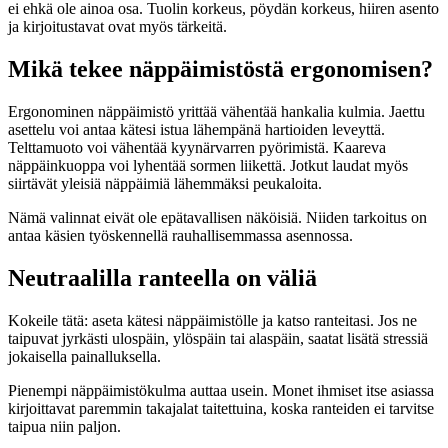
ei ehkä ole ainoa osa. Tuolin korkeus, pöydän korkeus, hiiren asento
ja kirjoitustavat ovat myös tärkeitä.
Mikä tekee näppäimistöstä ergonomisen?
Ergonominen näppäimistö yrittää vähentää hankalia kulmia. Jaettu
asettelu voi antaa kätesi istua lähempänä hartioiden leveyttä.
Telttamuoto voi vähentää kyynärvarren pyörimistä. Kaareva
näppäinkuoppa voi lyhentää sormen liikettä. Jotkut laudat myös
siirtävät yleisiä näppäimiä lähemmäksi peukaloita.
Nämä valinnat eivät ole epätavallisen näköisiä. Niiden tarkoitus on
antaa käsien työskennellä rauhallisemmassa asennossa.
Neutraalilla ranteella on väliä
Kokeile tätä: aseta kätesi näppäimistölle ja katso ranteitasi. Jos ne
taipuvat jyrkästi ulospäin, ylöspäin tai alaspäin, saatat lisätä stressiä
jokaisella painalluksella.
Pienempi näppäimistökulma auttaa usein. Monet ihmiset itse asiassa
kirjoittavat paremmin takajalat taitettuina, koska ranteiden ei tarvitse
taipua niin paljon.