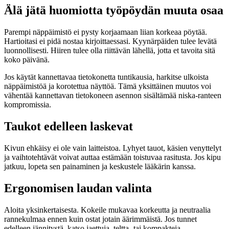
Älä jätä huomiotta työpöydän muuta osaa
Parempi näppäimistö ei pysty korjaamaan liian korkeaa pöytää.
Hartioitasi ei pidä nostaa kirjoittaessasi. Kyynärpäiden tulee levätä
luonnollisesti. Hiiren tulee olla riittävän lähellä, jotta et tavoita sitä
koko päivänä.
Jos käytät kannettavaa tietokonetta tuntikausia, harkitse ulkoista
näppäimistöä ja korotettua näyttöä. Tämä yksittäinen muutos voi
vähentää kannettavan tietokoneen asennon sisältämää niska-ranteen
kompromissia.
Taukot edelleen laskevat
Kivun ehkäisy ei ole vain laitteistoa. Lyhyet tauot, käsien venyttelyt
ja vaihtotehtävät voivat auttaa estämään toistuvaa rasitusta. Jos kipu
jatkuu, lopeta sen painaminen ja keskustele lääkärin kanssa.
Ergonomisen laudan valinta
Aloita yksinkertaisesta. Kokeile mukavaa korkeutta ja neutraalia
rannekulmaa ennen kuin ostat jotain äärimmäistä. Jos tunnet
edelleen jännitystä, katso jaettuja, teltta- tai kompakteja