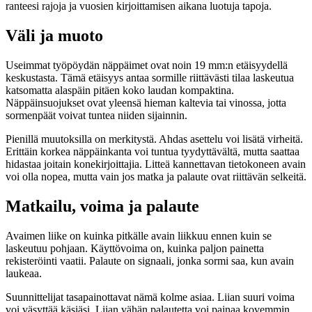
ranteesi rajoja ja vuosien kirjoittamisen aikana luotuja tapoja.
Väli ja muoto
Useimmat työpöydän näppäimet ovat noin 19 mm:n etäisyydellä
keskustasta. Tämä etäisyys antaa sormille riittävästi tilaa laskeutua
katsomatta alaspäin pitäen koko laudan kompaktina.
Näppäinsuojukset ovat yleensä hieman kaltevia tai vinossa, jotta
sormenpäät voivat tuntea niiden sijainnin.
Pienillä muutoksilla on merkitystä. Ahdas asettelu voi lisätä virheitä.
Erittäin korkea näppäinkanta voi tuntua tyydyttävältä, mutta saattaa
hidastaa joitain konekirjoittajia. Litteä kannettavan tietokoneen avain
voi olla nopea, mutta vain jos matka ja palaute ovat riittävän selkeitä.
Matkailu, voima ja palaute
Avaimen liike on kuinka pitkälle avain liikkuu ennen kuin se
laskeutuu pohjaan. Käyttövoima on, kuinka paljon painetta
rekisteröinti vaatii. Palaute on signaali, jonka sormi saa, kun avain
laukeaa.
Suunnittelijat tasapainottavat nämä kolme asiaa. Liian suuri voima
voi väsyttää käsiäsi. Liian vähän palautetta voi painaa kovemmin