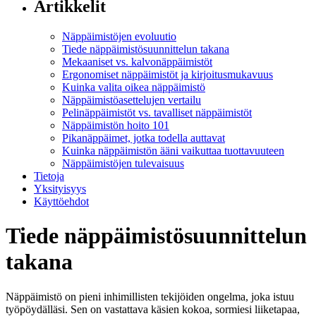
Artikkelit
Näppäimistöjen evoluutio
Tiede näppäimistösuunnittelun takana
Mekaaniset vs. kalvonäppäimistöt
Ergonomiset näppäimistöt ja kirjoitusmukavuus
Kuinka valita oikea näppäimistö
Näppäimistöasettelujen vertailu
Pelinäppäimistöt vs. tavalliset näppäimistöt
Näppäimistön hoito 101
Pikanäppäimet, jotka todella auttavat
Kuinka näppäimistön ääni vaikuttaa tuottavuuteen
Näppäimistöjen tulevaisuus
Tietoja
Yksityisyys
Käyttöehdot
Tiede näppäimistösuunnittelun
takana
Näppäimistö on pieni inhimillisten tekijöiden ongelma, joka istuu
työpöydälläsi. Sen on vastattava käsien kokoa, sormiesi liiketapaa,