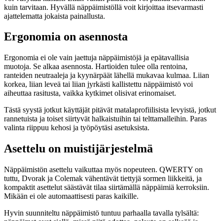
kuin tarvitaan. Hyvällä näppäimistöllä voit kirjoittaa itsevarmasti
ajattelematta jokaista painallusta.
Ergonomia on asennosta
Ergonomia ei ole vain jaettuja näppäimistöjä ja epätavallisia
muotoja. Se alkaa asennosta. Hartioiden tulee olla rentoina,
ranteiden neutraaleja ja kyynärpäät lähellä mukavaa kulmaa. Liian
korkea, liian leveä tai liian jyrkästi kallistettu näppäimistö voi
aiheuttaa rasitusta, vaikka kytkimet olisivat erinomaiset.
Tästä syystä jotkut käyttäjät pitävät matalaprofiilisista levyistä, jotkut
rannetuista ja toiset siirtyvät halkaistuihin tai telttamalleihin. Paras
valinta riippuu kehosi ja työpöytäsi asetuksista.
Asettelu on muistijärjestelmä
Näppäimistön asettelu vaikuttaa myös nopeuteen. QWERTY on
tuttu, Dvorak ja Colemak vähentävät tiettyjä sormen liikkeitä, ja
kompaktit asettelut säästävät tilaa siirtämällä näppäimiä kerroksiin.
Mikään ei ole automaattisesti paras kaikille.
Hyvin suunniteltu näppäimistö tuntuu parhaalla tavalla tylsältä: