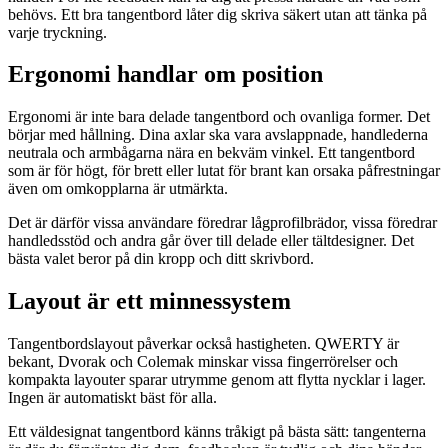
behövs. Ett bra tangentbord låter dig skriva säkert utan att tänka på
varje tryckning.
Ergonomi handlar om position
Ergonomi är inte bara delade tangentbord och ovanliga former. Det
börjar med hållning. Dina axlar ska vara avslappnade, handlederna
neutrala och armbågarna nära en bekväm vinkel. Ett tangentbord
som är för högt, för brett eller lutat för brant kan orsaka påfrestningar
även om omkopplarna är utmärkta.
Det är därför vissa användare föredrar lågprofilbrädor, vissa föredrar
handledsstöd och andra går över till delade eller tältdesigner. Det
bästa valet beror på din kropp och ditt skrivbord.
Layout är ett minnessystem
Tangentbordslayout påverkar också hastigheten. QWERTY är
bekant, Dvorak och Colemak minskar vissa fingerrörelser och
kompakta layouter sparar utrymme genom att flytta nycklar i lager.
Ingen är automatiskt bäst för alla.
Ett väldesignat tangentbord känns tråkigt på bästa sätt: tangenterna