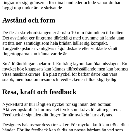
fingrar rör sig, gränserna för dina handleder och de vanor du har
byggt upp under år av skrivande.
Avstånd och form
De flesta skrivbordstangenter är nära 19 mm från mitten till mitten.
Det avståndet ger fingrarna tillräckligt med utrymme att landa utan
att titta ner, samtidigt som hela brädan håller sig kompakt.
Tangentkapslar är vanligtvis något diskade eller vinklade så att
fingertopparna kan känna var de är.
Små förändringar spelar roll. En trång layout kan öka misstagen. En
mycket hög knappsats kan kännas tillfredsställande men kan bromsa
vissa maskinskrivare. En platt nyckel för bärbar dator kan vara
snabb, men bara om resan och feedbacken är tillräckligt tydlig.
Resa, kraft och feedback
Nyckelfärd är hur långt en nyckel rör sig innan den bottnar.
Aktiveringskraft är hur mycket tryck som krävs för att registrera.
Feedback är signalen ditt finger får när nyckeln har avfyrats.
Designers balanserar dessa tre saker. För mycket kraft kan trötta dina
händer. För lite feedback kan få dig att pressa hårdare än vad som