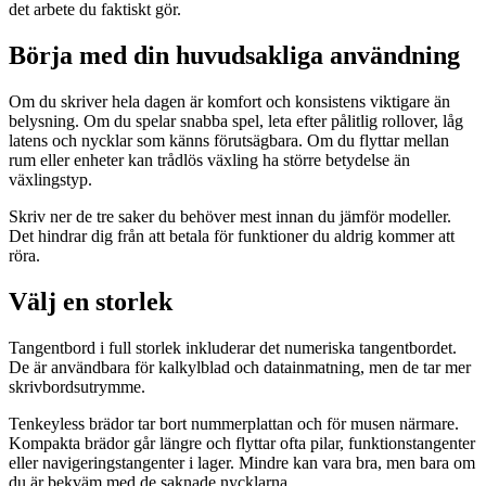
det arbete du faktiskt gör.
Börja med din huvudsakliga användning
Om du skriver hela dagen är komfort och konsistens viktigare än
belysning. Om du spelar snabba spel, leta efter pålitlig rollover, låg
latens och nycklar som känns förutsägbara. Om du flyttar mellan
rum eller enheter kan trådlös växling ha större betydelse än
växlingstyp.
Skriv ner de tre saker du behöver mest innan du jämför modeller.
Det hindrar dig från att betala för funktioner du aldrig kommer att
röra.
Välj en storlek
Tangentbord i full storlek inkluderar det numeriska tangentbordet.
De är användbara för kalkylblad och datainmatning, men de tar mer
skrivbordsutrymme.
Tenkeyless brädor tar bort nummerplattan och för musen närmare.
Kompakta brädor går längre och flyttar ofta pilar, funktionstangenter
eller navigeringstangenter i lager. Mindre kan vara bra, men bara om
du är bekväm med de saknade nycklarna.