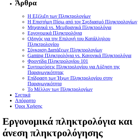
Άρθρα
Η Εξέλιξη των Πληκτρολογίων
Η Επιστήμη Πίσω από τον Σχεδιασμό Πληκτρολογίων
Μηχανικά vs. Μεμβρανικά Πληκτρολόγια
Εργονομικά Πληκτρολόγια
Οδηγός για την Επιλογή του Κατάλληλου
Πληκτρολογίου
Σύγκριση Διατάξεων Πληκτρολογίων
Gaming Πληκτρολόγια vs. Κανονικά Πληκτρολόγια
Φροντίδα Πληκτρολογίου 101
Συντομεύσεις Πληκτρολογίου για Αύξηση της
Παραγωγικότητας
Επίδραση των Ήχων Πληκτρολογίου στην
Παραγωγικότητα
Το Μέλλον των Πληκτρολογίων
Σχετικά
Απόρρητο
Όροι Χρήσης
Εργονομικά πληκτρολόγια και
άνεση πληκτρολόγησης