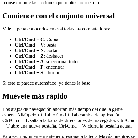
mouse durante las acciones que repites todo el día.
Comience con el conjunto universal
Vale la pena conocerlos en casi todas las computadoras:
Ctrl/Cmd + C
: Copiar
Ctrl/Cmd + V
: pasta
Ctrl/Cmd + X
: cortar
Ctrl/Cmd + Z
: deshacer
Ctrl/Cmd + A
: seleccionar todo
Ctrl/Cmd + F
: encontrar
Ctrl/Cmd + S
: ahorrar
Si esto te parece automático, ya tienes la base.
Muévete más rápido
Los atajos de navegación ahorran más tiempo del que la gente
espera. Alt/Opción + Tab o Cmd + Tab cambia de aplicación.
Ctrl/Cmd + L salta a la barra de direcciones del navegador. Ctrl/Cmd
+ T abre una nueva pestaña. Ctrl/Cmd + W cierra la pestaña actual.
Para escribir, intente mantener presionada la tecla Mayús mientras se