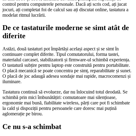
control pentru computerele personale. Dacă ați scris cod, ați jucat
jocuri, ați completat foi de calcul sau ați discutat online, tastatura a
modelat ritmul lucrării.
De ce tastaturile moderne se simt atât de
diferite
Astăzi, două tastaturi pot împărtăși același aspect și se simt în
continuare complet diferite. Tipul comutatorului, forma tastei,
materialul carcasei, stabilizatorii și firmware-ul schimbă experiența.
O tastatură subțire pentru laptop este construită pentru portabilitate.
O placă mecanică se poate concentra pe simț, reparabilitate și sunet.
O placă de joc adaugă adesea sondaje mai rapide, macrocomenzi și
iluminare.
Tastatura continuă să evolueze, dar nu înlocuind totul deodată. Se
schimbă prin mici îmbunătățiri: comutatoare mai silențioase,
ergonomie mai bună, fiabilitate wireless, părți care pot fi schimbate
la cald și dispoziții pentru persoanele care doresc mai puțină
aglomerație pe birou.
Ce nu s-a schimbat