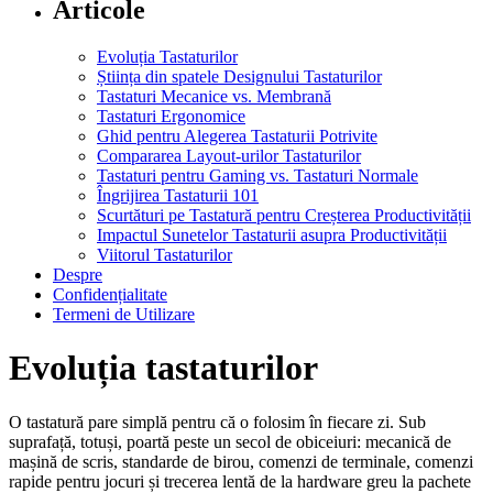
Articole
Evoluția Tastaturilor
Știința din spatele Designului Tastaturilor
Tastaturi Mecanice vs. Membrană
Tastaturi Ergonomice
Ghid pentru Alegerea Tastaturii Potrivite
Compararea Layout-urilor Tastaturilor
Tastaturi pentru Gaming vs. Tastaturi Normale
Îngrijirea Tastaturii 101
Scurtături pe Tastatură pentru Creșterea Productivității
Impactul Sunetelor Tastaturii asupra Productivității
Viitorul Tastaturilor
Despre
Confidențialitate
Termeni de Utilizare
Evoluția tastaturilor
O tastatură pare simplă pentru că o folosim în fiecare zi. Sub
suprafață, totuși, poartă peste un secol de obiceiuri: mecanică de
mașină de scris, standarde de birou, comenzi de terminale, comenzi
rapide pentru jocuri și trecerea lentă de la hardware greu la pachete