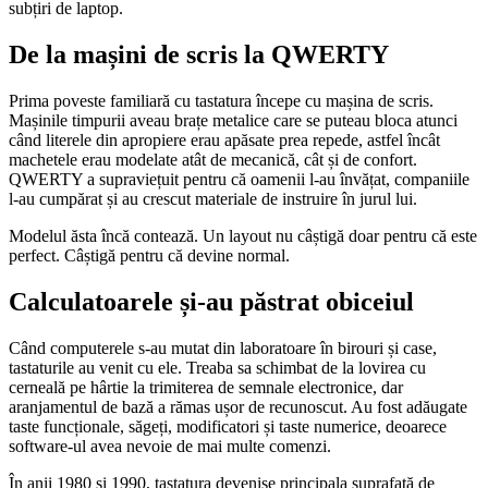
subțiri de laptop.
De la mașini de scris la QWERTY
Prima poveste familiară cu tastatura începe cu mașina de scris.
Mașinile timpurii aveau brațe metalice care se puteau bloca atunci
când literele din apropiere erau apăsate prea repede, astfel încât
machetele erau modelate atât de mecanică, cât și de confort.
QWERTY a supraviețuit pentru că oamenii l-au învățat, companiile
l-au cumpărat și au crescut materiale de instruire în jurul lui.
Modelul ăsta încă contează. Un layout nu câștigă doar pentru că este
perfect. Câștigă pentru că devine normal.
Calculatoarele și-au păstrat obiceiul
Când computerele s-au mutat din laboratoare în birouri și case,
tastaturile au venit cu ele. Treaba sa schimbat de la lovirea cu
cerneală pe hârtie la trimiterea de semnale electronice, dar
aranjamentul de bază a rămas ușor de recunoscut. Au fost adăugate
taste funcționale, săgeți, modificatori și taste numerice, deoarece
software-ul avea nevoie de mai multe comenzi.
În anii 1980 și 1990, tastatura devenise principala suprafață de