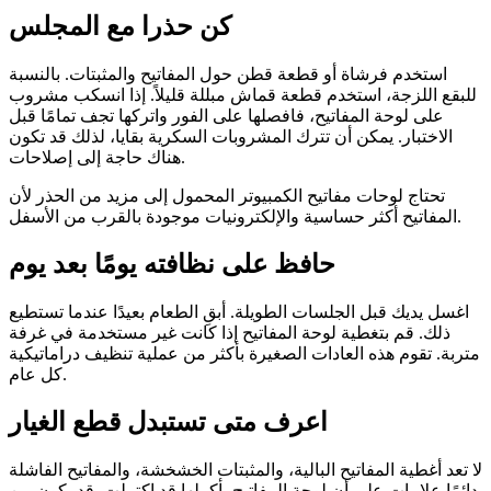
كن حذرا مع المجلس
استخدم فرشاة أو قطعة قطن حول المفاتيح والمثبتات. بالنسبة
للبقع اللزجة، استخدم قطعة قماش مبللة قليلاً. إذا انسكب مشروب
على لوحة المفاتيح، فافصلها على الفور واتركها تجف تمامًا قبل
الاختبار. يمكن أن تترك المشروبات السكرية بقايا، لذلك قد تكون
هناك حاجة إلى إصلاحات.
تحتاج لوحات مفاتيح الكمبيوتر المحمول إلى مزيد من الحذر لأن
المفاتيح أكثر حساسية والإلكترونيات موجودة بالقرب من الأسفل.
حافظ على نظافته يومًا بعد يوم
اغسل يديك قبل الجلسات الطويلة. أبقِ الطعام بعيدًا عندما تستطيع
ذلك. قم بتغطية لوحة المفاتيح إذا كانت غير مستخدمة في غرفة
متربة. تقوم هذه العادات الصغيرة بأكثر من عملية تنظيف دراماتيكية
كل عام.
اعرف متى تستبدل قطع الغيار
لا تعد أغطية المفاتيح البالية، والمثبتات الخشخشة، والمفاتيح الفاشلة
دائمًا علامات على أن لوحة المفاتيح بأكملها قد اكتملت. قد يكون من