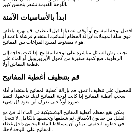
اللوحة القديمة تشعر بتحسن كبير.
ابدأ بالأساسيات الآمنة
افصل لوحة المفاتيح أو أوقف تشغيلها قبل التنظيف. قم بهزها بلطف
فوق سلة المهملات لإزالة الحطام السائب. استخدم فرشاة ناعمة أو
هواء مضغوط لمسح الفراغات بين المفاتيح.
تجنب رش السائل مباشرة على لوحة المفاتيح. إذا كنت بحاجة إلى
الرطوبة، ضع كمية صغيرة من كحول الأيزوبروبيل أو الماء على
قطعة القماش أولًا.
قم بتنظيف أغطية المفاتيح
للحصول على تنظيف أعمق، قم بإزالة أغطية المفاتيح باستخدام أداة
سحب أغطية المفاتيح إذا كانت لوحة المفاتيح لديك تدعمها. التقط
صورة أولاً حتى تعرف أين يعود كل شيء.
يمكن نقع معظم أغطية المفاتيح البلاستيكية في الماء الدافئ مع
القليل من صابون الأطباق، ثم شطفها وتجفيفها بالكامل. لا تتعجل
في خطوة التجفيف. يمكن أن يتساقط الماء المختبئ داخل غطاء
المفاتيح على اللوحة لاحقًا.