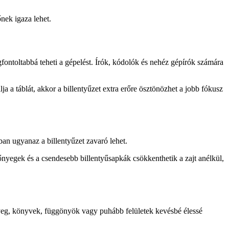
nek igaza lehet.
fontoltabbá teheti a gépelést. Írók, kódolók és nehéz gépírók számára
a táblát, akkor a billentyűzet extra erőre ösztönözhet a jobb fókusz
an ugyanaz a billentyűzet zavaró lehet.
zőnyegek és a csendesebb billentyűsapkák csökkenthetik a zajt anélkül,
őnyeg, könyvek, függönyök vagy puhább felületek kevésbé élessé