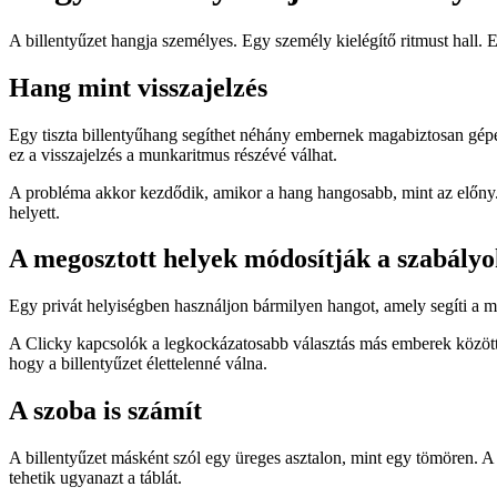
A billentyűzet hangja személyes. Egy személy kielégítő ritmust hall. E
Hang mint visszajelzés
Egy tiszta billentyűhang segíthet néhány embernek magabiztosan gépeln
ez a visszajelzés a munkaritmus részévé válhat.
A probléma akkor kezdődik, amikor a hang hangosabb, mint az előny. H
helyett.
A megosztott helyek módosítják a szabályo
Egy privát helyiségben használjon bármilyen hangot, amely segíti a 
A Clicky kapcsolók a legkockázatosabb választás más emberek között. A
hogy a billentyűzet élettelenné válna.
A szoba is számít
A billentyűzet másként szól egy üreges asztalon, mint egy tömören. 
tehetik ugyanazt a táblát.