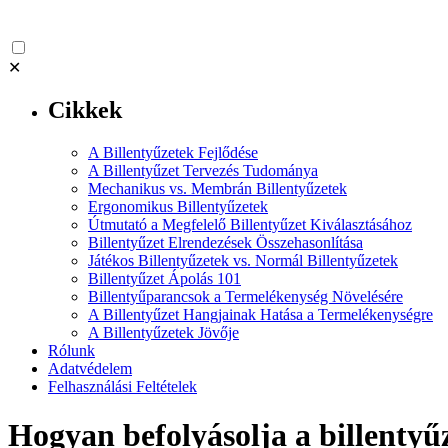
✕
Cikkek
A Billentyűzetek Fejlődése
A Billentyűzet Tervezés Tudománya
Mechanikus vs. Membrán Billentyűzetek
Ergonomikus Billentyűzetek
Útmutató a Megfelelő Billentyűzet Kiválasztásához
Billentyűzet Elrendezések Összehasonlítása
Játékos Billentyűzetek vs. Normál Billentyűzetek
Billentyűzet Ápolás 101
Billentyűparancsok a Termelékenység Növelésére
A Billentyűzet Hangjainak Hatása a Termelékenységre
A Billentyűzetek Jövője
Rólunk
Adatvédelem
Felhasználási Feltételek
Hogyan befolyásolja a billentyű