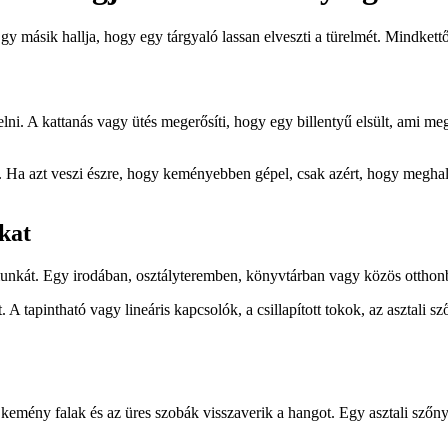
gy másik hallja, hogy egy tárgyaló lassan elveszti a türelmét. Mindkettő
i. A kattanás vagy ütés megerősíti, hogy egy billentyű elsült, ami meg
a azt veszi észre, hogy keményebben gépel, csak azért, hogy meghallja 
kat
munkát. Egy irodában, osztályteremben, könyvtárban vagy közös otthonb
 tapintható vagy lineáris kapcsolók, a csillapított tokok, az asztali s
A kemény falak és az üres szobák visszaverik a hangot. Egy asztali sz