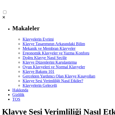
✕
Makaleler
Klavyelerin Evrimi
Klavye Tasarımının Arkasındaki Bilim
Mekanik ve Membran Klavyeler
Ergonomik Klavyeler ve Yazma Konforu
Doğru Klavye Nasıl Seçilir
Klavye Düzenlerini Karşılaştırma
Oyun Klavyeleri ve Normal Klavyeler
Klavye Bakımı 101
Gerçekten Yardımcı Olan Klavye Kısayolları
Klavye Sesi Verimliliği Nasıl Etkiler?
Klavyelerin Geleceği
Hakkında
Gizlilik
TOS
Klavye Sesi Verimliliği Nasıl Etk