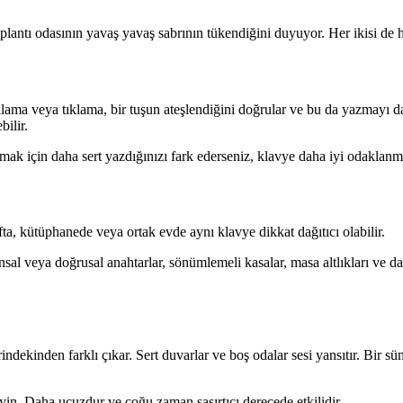
 toplantı odasının yavaş yavaş sabrının tükendiğini duyuyor. Her ikisi de ha
klama veya tıklama, bir tuşun ateşlendiğini doğrular ve bu da yazmayı daha
bilir.
ak için daha sert yazdığınızı fark ederseniz, klavye daha iyi odaklanmak
ıfta, kütüphanede veya ortak evde aynı klavye dikkat dağıtıcı olabilir.
unsal veya doğrusal anahtarlar, sönümlemeli kasalar, masa altlıkları ve d
indekinden farklı çıkar. Sert duvarlar ve boş odalar sesi yansıtır. Bir 
yin. Daha ucuzdur ve çoğu zaman şaşırtıcı derecede etkilidir.