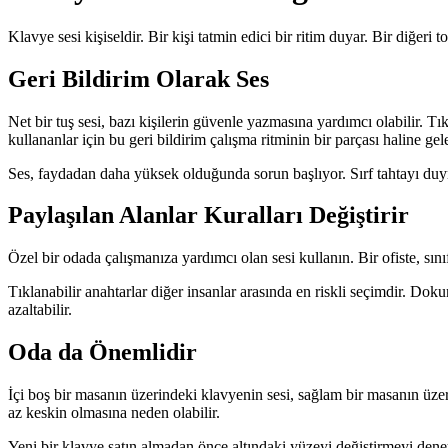
Klavye sesi kişiseldir. Bir kişi tatmin edici bir ritim duyar. Bir diğeri
Geri Bildirim Olarak Ses
Net bir tuş sesi, bazı kişilerin güvenle yazmasına yardımcı olabilir. Tı
kullananlar için bu geri bildirim çalışma ritminin bir parçası haline gele
Ses, faydadan daha yüksek olduğunda sorun başlıyor. Sırf tahtayı duym
Paylaşılan Alanlar Kuralları Değiştirir
Özel bir odada çalışmanıza yardımcı olan sesi kullanın. Bir ofiste, sın
Tıklanabilir anahtarlar diğer insanlar arasında en riskli seçimdir. Dok
azaltabilir.
Oda da Önemlidir
İçi boş bir masanın üzerindeki klavyenin sesi, sağlam bir masanın üzer
az keskin olmasına neden olabilir.
Yeni bir klavye satın almadan önce altındaki yüzeyi değiştirmeyi dene