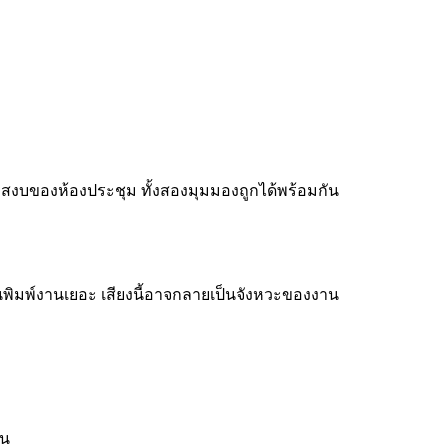
วามสงบของห้องประชุม ทั้งสองมุมมองถูกได้พร้อมกัน
อคนพิมพ์งานเยอะ เสียงนี้อาจกลายเป็นจังหวะของงาน
วน