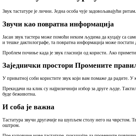
Звук тастатуре је лични. Једна особа чује задовољавајући ритам
Звучи као повратна информација
Јасан звук тастера може помоћи неким људима да куцају са сам
и тешке дактилографе, та повратна информација може постати 
Проблем почиње када је звук гласнији од користи. Ако приметит
Заједнички простори Промените прави
У приватној соби користите звук који вам помаже да радите. У
Прекидачи на клик су најризичнији избор за друге људе. Такти
буде беживотна.
И соба је важна
Тастатура звучи другачије на шупљем столу него на чврстом. Т
оштром.
Пре куповине нове тастатуре, покушајте да промените површину