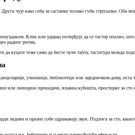
. Други чује како соба за састанке полако губи стрпљење. Оба мог
опоуздањем. Клик или ударац потврђују да се тастер опалио, шт
део радног ритма.
е да куцате теже само да бисте чули таблу, тастатура можда под
ла
 канцеларији, учионици, библиотеци или заједничком дому, иста 
лни или линеарни прекидачи, влажна кућишта, простирке за сто и
врди зидови и празне собе одражавају звук. Подлога за сто, књ
 испод ње. Јефтинији је и често изненађујуће ефикасан.