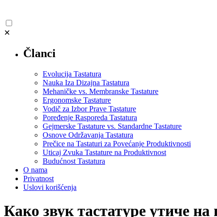
✕
Članci
Evolucija Tastatura
Nauka Iza Dizajna Tastatura
Mehaničke vs. Membranske Tastature
Ergonomske Tastature
Vodič za Izbor Prave Tastature
Poređenje Rasporeda Tastatura
Gejmerske Tastature vs. Standardne Tastature
Osnove Održavanja Tastatura
Prečice na Tastaturi za Povećanje Produktivnosti
Uticaj Zvuka Tastature na Produktivnost
Budućnost Tastatura
O nama
Privatnost
Uslovi korišćenja
Како звук тастатуре утиче на