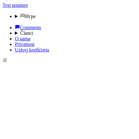
Test tastature
Игре
Comments
Članci
O nama
Privatnost
Uslovi korišćenja