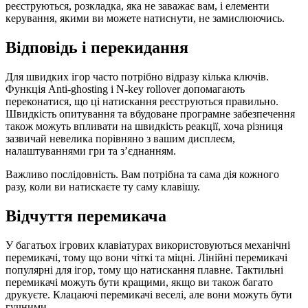
реєструються, розкладка, яка не заважає вам, і елементи
керування, якими ви можете натиснути, не замислюючись.
Відповідь і перекидання
Для швидких ігор часто потрібно відразу кілька ключів.
Функція Anti-ghosting і N-key rollover допомагають
переконатися, що ці натискання реєструються правильно.
Швидкість опитування та вбудоване програмне забезпечення
також можуть впливати на швидкість реакції, хоча різниця
зазвичай невелика порівняно з вашим дисплеєм,
налаштуваннями гри та з’єднанням.
Важливо послідовність. Вам потрібна та сама дія кожного
разу, коли ви натискаєте ту саму клавішу.
Відчуття перемикача
У багатьох ігрових клавіатурах використовуються механічні
перемикачі, тому що вони чіткі та міцні. Лінійні перемикачі
популярні для ігор, тому що натискання плавне. Тактильні
перемикачі можуть бути кращими, якщо ви також багато
друкуєте. Клацаючі перемикачі веселі, але вони можуть бути
гучними.