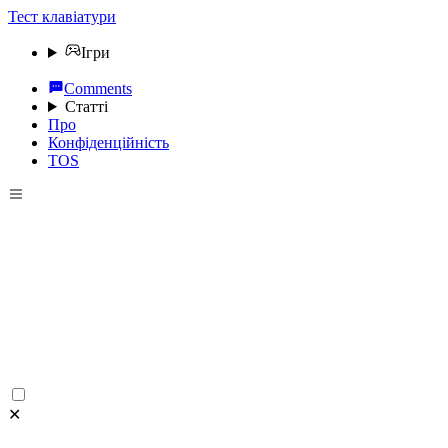
Тест клавіатури
Ігри
Comments
Статті
Про
Конфіденційність
TOS
✕