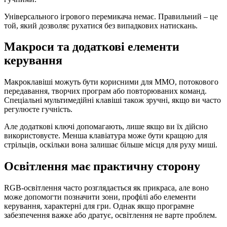
Універсального ігрового перемикача немає. Правильний – це
той, який дозволяє рухатися без випадкових натискань.
Макроси та додаткові елементи
керування
Макроклавіші можуть бути корисними для MMO, потокового
передавання, творчих програм або повторюваних команд.
Спеціальні мультимедійні клавіші також зручні, якщо ви часто
регулюєте гучність.
Але додаткові ключі допомагають, лише якщо ви їх дійсно
використовуєте. Менша клавіатура може бути кращою для
стрільців, оскільки вона залишає більше місця для руху миші.
Освітлення має практичну сторону
RGB-освітлення часто розглядається як прикраса, але воно
може допомогти позначити зони, профілі або елементи
керування, характерні для гри. Однак якщо програмне
забезпечення важке або дратує, освітлення не варте проблем.