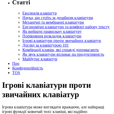
Статті
Еволюція клавіатур
Наука, що стоїть за дизайном клавіатури
Механічні та мембранні клавіатури
Ергономічні клавіатури та комфорт набору тексту
Як вибрати правильну клавіатуру
Порівняння розкладок клавіатури
Ігрові клавіатури проти звичайних клавіатур
Догляд за клавіатурою 101
Комбінації клавіш, які справді допомагають
Як звук клавіатури впливає на продуктивність
Майбутнє клавіатур
Про
Конфіденційність
TOS
Ігрові клавіатури проти
звичайних клавіатур
Ігрова клавіатура може виглядати вражаюче, але найкращі
ігрові функції зазвичай тихі: клавіші, які надійно