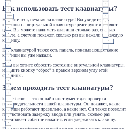
_
F12
6
-
Как использовать тест клавиатуры?
+
1
=
Backspace
2
Начните тест, печатая на клавиатуре! Вы увидите, как
Tab
3
клавиши на виртуальной клавиатуре реагируют и меняют
Q
цвет. Вы можете нажимать клавиши столько раз, сколько
Enter
W
хотите, а счетчик покажет, сколько раз вы нажали на каждую
клавишу.
E
0
R
.
Над клавиатурой также есть панель, показывающая, какие
T
клавиши вы уже нажали.
Y
U
Если вы хотите сбросить состояние виртуальной клавиатуры,
нажмите кнопку “сброс” в правом верхнем углу этой
I
страницы.
O
P
Зачем проходить тест клавиатуры?
{
[
}
]
key-test.com — это онлайн инструмент для проверки
|
\
производительности вашей клавиатуры. Он покажет, какие
Caps Lock
клавиши работают правильно, а какие нет. Он также позволит
A
почувствовать задержку ввода или узнать, сколько раз
S
срабатывает событие нажатия, если удерживать клавишу.
D
F