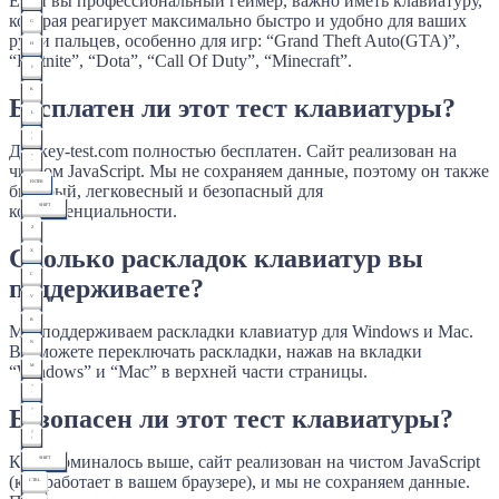
Если вы профессиональный геймер, важно иметь клавиатуру,
которая реагирует максимально быстро и удобно для ваших
G
рук и пальцев, особенно для игр: “Grand Theft Auto(GTA)”,
H
“Fortnite”, “Dota”, “Call Of Duty”, “Minecraft”.
J
K
Бесплатен ли этот тест клавиатуры?
L
:
;
Да! key-test.com полностью бесплатен. Сайт реализован на
"
'
чистом JavaScript. Мы не сохраняем данные, поэтому он также
ENTER
быстрый, легковесный и безопасный для
SHIFT
конфиденциальности.
Z
Сколько раскладок клавиатур вы
X
C
поддерживаете?
V
B
Мы поддерживаем раскладки клавиатур для Windows и Mac.
N
Вы можете переключать раскладки, нажав на вкладки
“Windows” и “Mac” в верхней части страницы.
M
<
,
Безопасен ли этот тест клавиатуры?
>
.
?
/
Как упоминалось выше, сайт реализован на чистом JavaScript
SHIFT
(код работает в вашем браузере), и мы не сохраняем данные.
CTRL