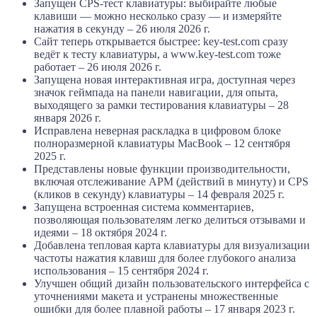
Запущен CPS-тест клавиатуры: выбирайте любые
клавиши — можно несколько сразу — и измеряйте
нажатия в секунду – 26 июля 2026 г.
Сайт теперь открывается быстрее: key-test.com сразу
ведёт к тесту клавиатуры, а www.key-test.com тоже
работает – 26 июля 2026 г.
Запущена новая интерактивная игра, доступная через
значок геймпада на панели навигации, для опыта,
выходящего за рамки тестирования клавиатуры – 28
января 2026 г.
Исправлена неверная раскладка в цифровом блоке
полноразмерной клавиатуры MacBook – 12 сентября
2025 г.
Представлены новые функции производительности,
включая отслеживание APM (действий в минуту) и CPS
(кликов в секунду) клавиатуры – 14 февраля 2025 г.
Запущена встроенная система комментариев,
позволяющая пользователям легко делиться отзывами и
идеями – 18 октября 2024 г.
Добавлена тепловая карта клавиатуры для визуализации
частоты нажатия клавиш для более глубокого анализа
использования – 15 сентября 2024 г.
Улучшен общий дизайн пользовательского интерфейса с
уточнениями макета и устранены множественные
ошибки для более плавной работы – 17 января 2023 г.